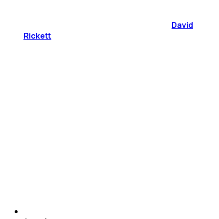
David
Rickett