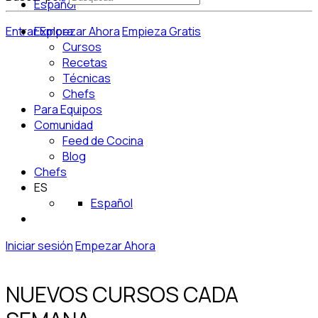
Español
Entrar
Explora
Empezar Ahora
Empieza Gratis
Cursos
Recetas
Técnicas
Chefs
Para Equipos
Comunidad
Feed de Cocina
Blog
Chefs
ES
Español
Iniciar sesión
Empezar Ahora
NUEVOS CURSOS CADA