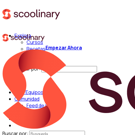
Explora
Cursos
Empezar Ahora
Recetas
Técnicas
Chefs
Buscar por:
Para Equipos
Comunidad
Feed de Cocina
Blog
Chefs
Buscar por: