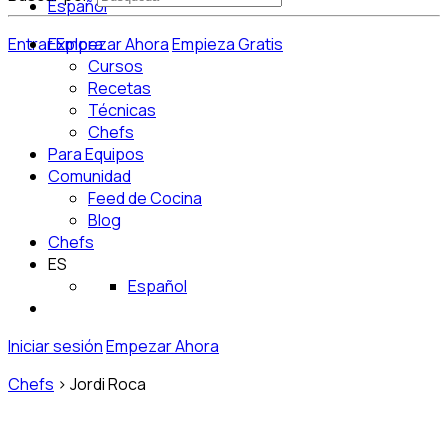
Español
Entrar
Explora
Empezar Ahora
Empieza Gratis
Cursos
Recetas
Técnicas
Chefs
Para Equipos
Comunidad
Feed de Cocina
Blog
Chefs
ES
Español
Iniciar sesión
Empezar Ahora
Chefs
>
Jordi Roca