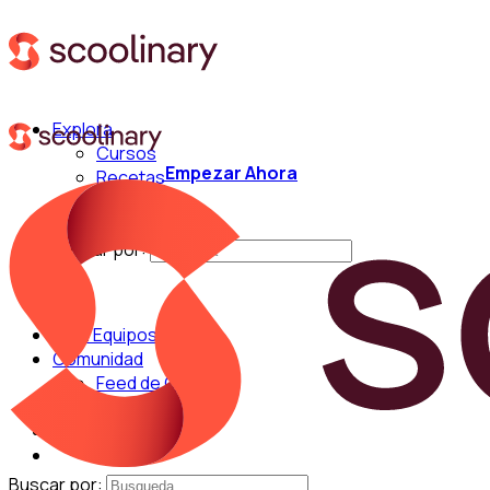
Explora
Cursos
Empezar Ahora
Recetas
Técnicas
Chefs
Buscar por:
Para Equipos
Comunidad
Feed de Cocina
Blog
Chefs
Buscar por: