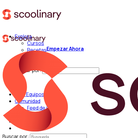
Explora
Cursos
Empezar Ahora
Recetas
Técnicas
Chefs
Buscar por:
Para Equipos
Comunidad
Feed de Cocina
Blog
Chefs
Buscar por: