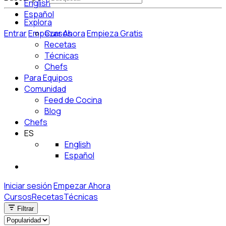
English
Español
Explora
Entrar
Empezar Ahora
Cursos
Empieza Gratis
Recetas
Técnicas
Chefs
Para Equipos
Comunidad
Feed de Cocina
Blog
Chefs
ES
English
Español
Iniciar sesión
Empezar Ahora
Cursos
Recetas
Técnicas
Filtrar