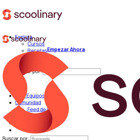
Explora
Cursos
Empezar Ahora
Recetas
Técnicas
Chefs
Buscar por:
Para Equipos
Comunidad
Feed de Cocina
Blog
Chefs
Buscar por: