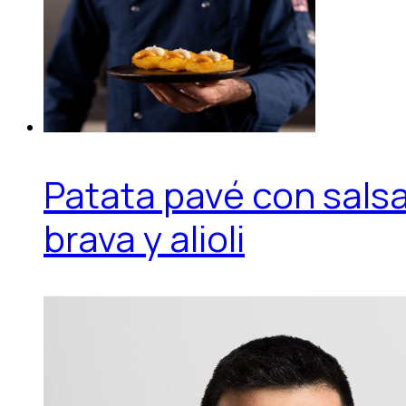
Patata pavé con sals
brava y alioli