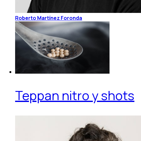
Roberto Martínez Foronda
Teppan nitro y shots