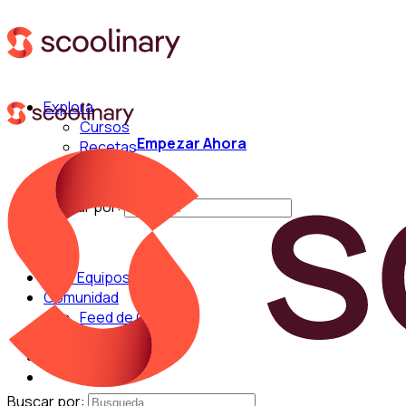
Explora
Cursos
Empezar Ahora
Recetas
Técnicas
Chefs
Buscar por:
Para Equipos
Comunidad
Feed de Cocina
Blog
Chefs
Buscar por: