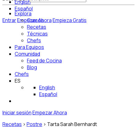
English
Español
Explora
Entrar
Empezar Ahora
Cursos
Empieza Gratis
Recetas
Técnicas
Chefs
Para Equipos
Comunidad
Feed de Cocina
Blog
Chefs
ES
English
Español
Iniciar sesión
Empezar Ahora
Recetas
>
Postre
>
Tarta Sarah Bernhardt