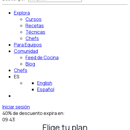
Explora
Cursos
Recetas
Técnicas
Chefs
Para Equipos
Comunidad
Feed de Cocina
Blog
Chefs
ES
English
Español
Iniciar sesión
40% de descuento expira en:
09:42
Elige tu plan