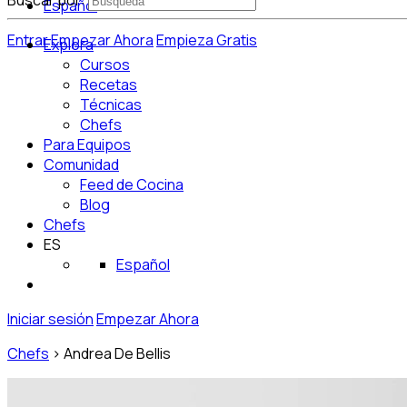
Buscar por:
Español
Entrar
Empezar Ahora
Empieza Gratis
Explora
Cursos
Recetas
Técnicas
Chefs
Para Equipos
Comunidad
Feed de Cocina
Blog
Chefs
ES
Español
Iniciar sesión
Empezar Ahora
Chefs
>
Andrea De Bellis