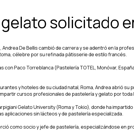
 gelato solicitado 
s, Andrea De Bellis cambió de carrera y se adentró en la prof
 Roma, célebre por su refinada pâtisserie de estilo francés.
as con Paco Torreblanca (Pastelería TOTEL, Monóvar, España), e
antes y hoteles de su ciudad natal, Roma, Andrea abrió su pro
mpartir cursos profesionales de pastelería y gelato por toda It
pigiani Gelato University (Roma y Tokio), donde ha impartido
as aplicaciones sin lácteos y de pastelería especializada.
rció como socio y jefe de pastelería, especializándose en pro