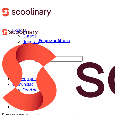
Explora
Cursos
Empezar Ahora
Recetas
Técnicas
Chefs
Buscar por:
Para Equipos
Comunidad
Feed de Cocina
Blog
Chefs