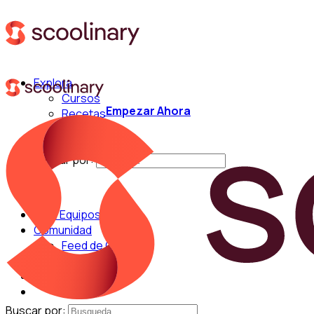
Explora
Cursos
Empezar Ahora
Recetas
Técnicas
Chefs
Buscar por:
Para Equipos
Comunidad
Feed de Cocina
Blog
Chefs
Buscar por: