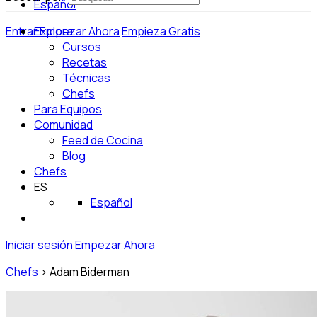
Español
Entrar
Explora
Empezar Ahora
Empieza Gratis
Cursos
Recetas
Técnicas
Chefs
Para Equipos
Comunidad
Feed de Cocina
Blog
Chefs
ES
Español
Iniciar sesión
Empezar Ahora
Chefs
>
Adam Biderman