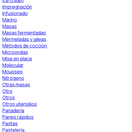
Ice cream
Impregnación
Infusionado
Marino
Masas
Masas fermentadas
Mermeladas y jaleas
Métodos de cocción
Microondas
Mise en place
Molecular
Mousses
Nitrógeno
Otras masas
Otro
Otros
Otros utensilios
Panadería
Panes rápidos
Pastas
Pastelería