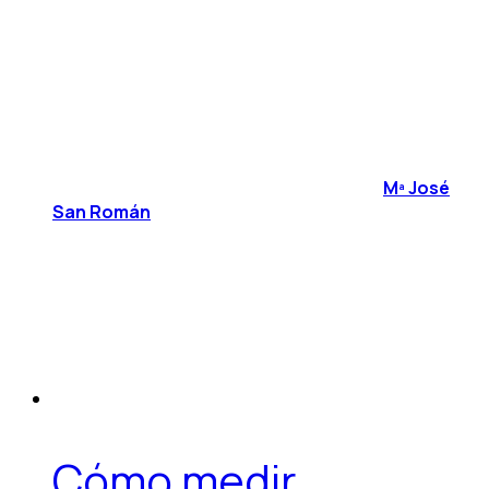
Mª José
San Román
Cómo medir