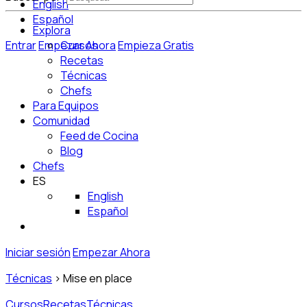
English
Español
Explora
Entrar
Empezar Ahora
Cursos
Empieza Gratis
Recetas
Técnicas
Chefs
Para Equipos
Comunidad
Feed de Cocina
Blog
Chefs
ES
English
Español
Iniciar sesión
Empezar Ahora
Técnicas
>
Mise en place
Cursos
Recetas
Técnicas