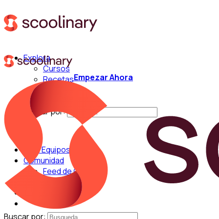
Explora
Cursos
Empezar Ahora
Recetas
Técnicas
Chefs
Buscar por:
Para Equipos
Comunidad
Feed de Cocina
Blog
Chefs
Buscar por: