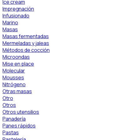
Ice cream
Impregnación
Infusionado
Marino
Masas
Masas fermentadas
Mermeladas y jaleas
Métodos de cocción
Microondas
Mise en place
Molecular
Mousses
Nitrógeno
Otras masas
Otro
Otros
Otros utensilios
Panadería
Panes rápidos
Pastas
Pastelería