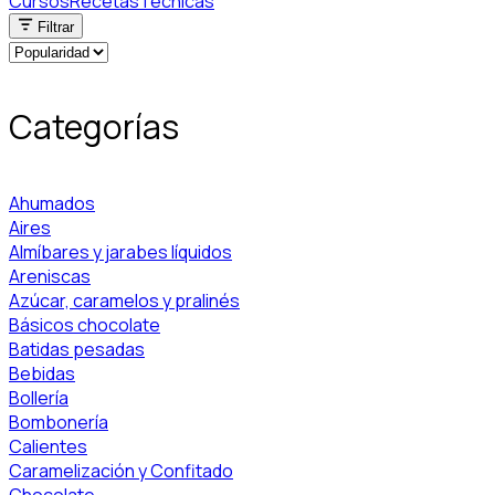
Cursos
Recetas
Técnicas
Filtrar
Categorías
Ahumados
Aires
Almíbares y jarabes líquidos
Areniscas
Azúcar, caramelos y pralinés
Básicos chocolate
Batidas pesadas
Bebidas
Bollería
Bombonería
Calientes
Caramelización y Confitado
Chocolate