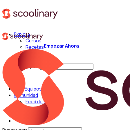
Explora
Cursos
Empezar Ahora
Recetas
Técnicas
Chefs
Buscar por:
Para Equipos
Comunidad
Feed de Cocina
Blog
Chefs