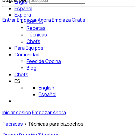
Buscar por:
English
Español
Explora
Entrar
Empezar Ahora
Empieza Gratis
Cursos
Recetas
Técnicas
Chefs
Para Equipos
Comunidad
Feed de Cocina
Blog
Chefs
ES
English
Español
Iniciar sesión
Empezar Ahora
Técnicas
>
Técnicas para bizcochos