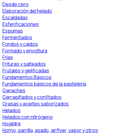
Desde cero
Elaboración del helado
Escaldadas
Esferificaciones
Espumas
Fermentados
Fondos y caldos
Formado y envoltura
Frías
Frituras y salteados
Frutales y gelificadas
Fundamentos Básicos
Fundamentos básicos de la pastelería
Ganaches
Garrapiñados y confitados
Grasas y aceites saborizados
Helados
Helados con nitrógeno
Hojaldre
Horno, parrilla, asado, airflyer, vapor y otros