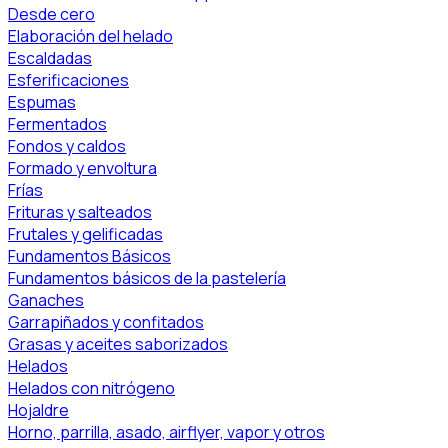
Desde cero
Elaboración del helado
Escaldadas
Esferificaciones
Espumas
Fermentados
Fondos y caldos
Formado y envoltura
Frías
Frituras y salteados
Frutales y gelificadas
Fundamentos Básicos
Fundamentos básicos de la pastelería
Ganaches
Garrapiñados y confitados
Grasas y aceites saborizados
Helados
Helados con nitrógeno
Hojaldre
Horno, parrilla, asado, airflyer, vapor y otros