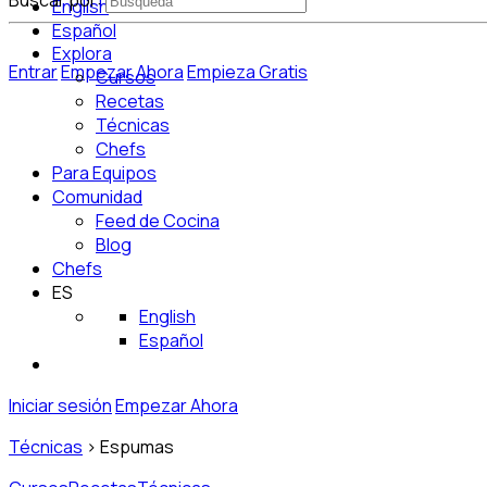
Buscar por:
English
Español
Explora
Entrar
Empezar Ahora
Empieza Gratis
Cursos
Recetas
Técnicas
Chefs
Para Equipos
Comunidad
Feed de Cocina
Blog
Chefs
ES
English
Español
Iniciar sesión
Empezar Ahora
Técnicas
>
Espumas