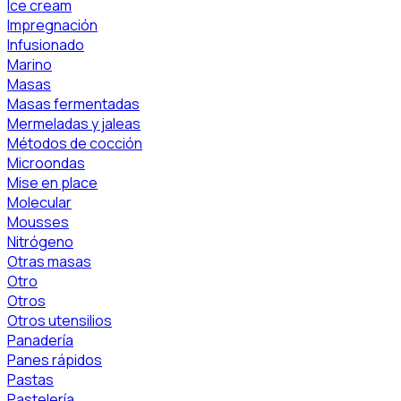
Ice cream
Impregnación
Infusionado
Marino
Masas
Masas fermentadas
Mermeladas y jaleas
Métodos de cocción
Microondas
Mise en place
Molecular
Mousses
Nitrógeno
Otras masas
Otro
Otros
Otros utensilios
Panadería
Panes rápidos
Pastas
Pastelería