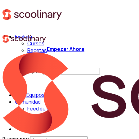
Explora
Cursos
Empezar Ahora
Recetas
Técnicas
Chefs
Buscar por:
Para Equipos
Comunidad
Feed de Cocina
Blog
Chefs