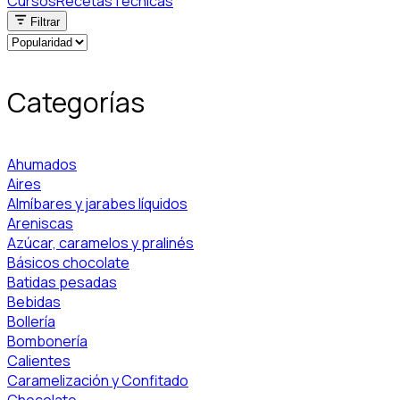
Cursos
Recetas
Técnicas
Filtrar
Categorías
Ahumados
Aires
Almíbares y jarabes líquidos
Areniscas
Azúcar, caramelos y pralinés
Básicos chocolate
Batidas pesadas
Bebidas
Bollería
Bombonería
Calientes
Caramelización y Confitado
Chocolate