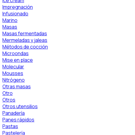
Ice cream
Impregnación
Infusionado
Marino
Masas
Masas fermentadas
Mermeladas y jaleas
Métodos de cocción
Microondas
Mise en place
Molecular
Mousses
Nitrógeno
Otras masas
Otro
Otros
Otros utensilios
Panadería
Panes rápidos
Pastas
Pastelería