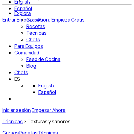
English
Español
Explora
Entrar
Empezar Ahora
Cursos
Empieza Gratis
Recetas
Técnicas
Chefs
Para Equipos
Comunidad
Feed de Cocina
Blog
Chefs
ES
English
Español
Iniciar sesión
Empezar Ahora
Técnicas
>
Texturas y sabores
Cursos
Recetas
Técnicas