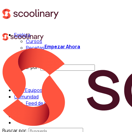
Explora
Cursos
Empezar Ahora
Recetas
Técnicas
Chefs
Buscar por:
Para Equipos
Comunidad
Feed de Cocina
Blog
Chefs
Buscar por: