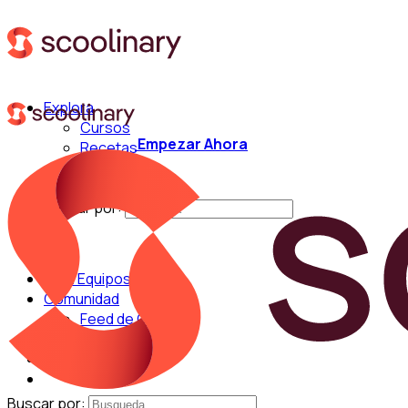
Explora
Cursos
Empezar Ahora
Recetas
Técnicas
Chefs
Buscar por:
Para Equipos
Comunidad
Feed de Cocina
Blog
Chefs
Buscar por: