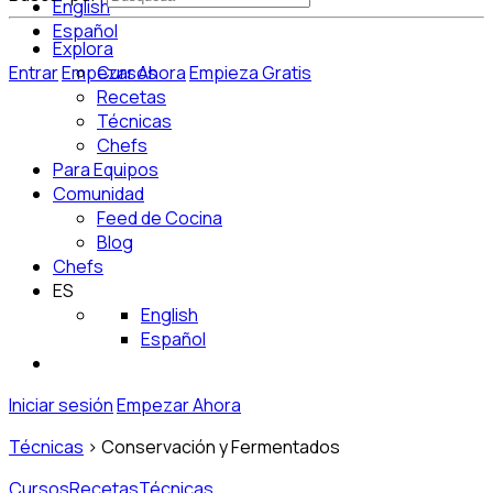
English
Español
Explora
Entrar
Empezar Ahora
Cursos
Empieza Gratis
Recetas
Técnicas
Chefs
Para Equipos
Comunidad
Feed de Cocina
Blog
Chefs
ES
English
Español
Iniciar sesión
Empezar Ahora
Técnicas
>
Conservación y Fermentados
Cursos
Recetas
Técnicas