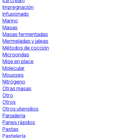
Ice cream
Impregnación
Infusionado
Marino
Masas
Masas fermentadas
Mermeladas y jaleas
Métodos de cocción
Microondas
Mise en place
Molecular
Mousses
Nitrógeno
Otras masas
Otro
Otros
Otros utensilios
Panadería
Panes rápidos
Pastas
Pastelería