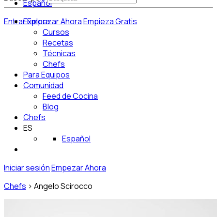
Español
Entrar
Explora
Empezar Ahora
Empieza Gratis
Cursos
Recetas
Técnicas
Chefs
Para Equipos
Comunidad
Feed de Cocina
Blog
Chefs
ES
Español
Iniciar sesión
Empezar Ahora
Chefs
>
Angelo Scirocco