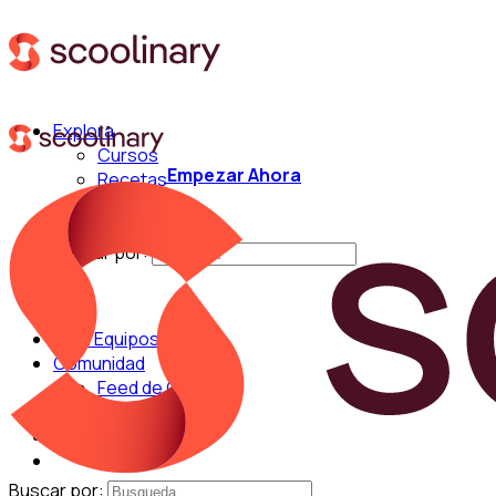
Explora
Cursos
Empezar Ahora
Recetas
Técnicas
Chefs
Buscar por:
Para Equipos
Comunidad
Feed de Cocina
Blog
Chefs
Buscar por: