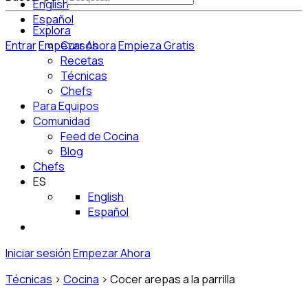
English
Español
Explora
Entrar
Empezar Ahora
Cursos
Empieza Gratis
Recetas
Técnicas
Chefs
Para Equipos
Comunidad
Feed de Cocina
Blog
Chefs
ES
English
Español
Iniciar sesión
Empezar Ahora
Técnicas
>
Cocina
>
Cocer arepas a la parrilla