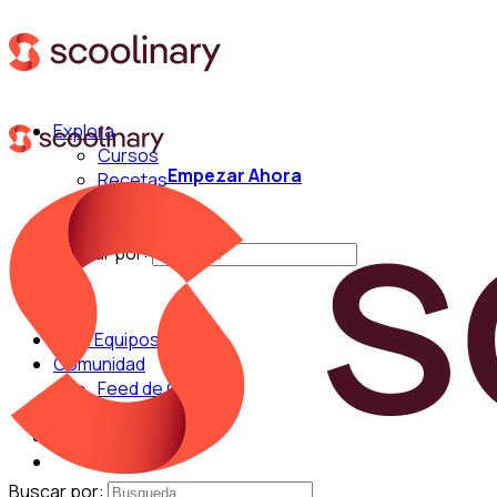
Explora
Cursos
Empezar Ahora
Recetas
Técnicas
Chefs
Buscar por:
Para Equipos
Comunidad
Feed de Cocina
Blog
Chefs
Buscar por: