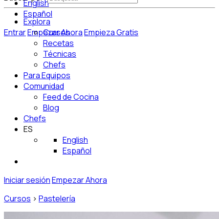
English
Español
Explora
Entrar
Empezar Ahora
Cursos
Empieza Gratis
Recetas
Técnicas
Chefs
Para Equipos
Comunidad
Feed de Cocina
Blog
Chefs
ES
English
Español
Iniciar sesión
Empezar Ahora
Cursos
>
Pastelería