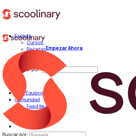
Explora
Cursos
Empezar Ahora
Recetas
Técnicas
Chefs
Buscar por:
Para Equipos
Comunidad
Feed de Cocina
Blog
Chefs
Buscar por: