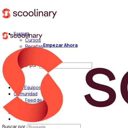
Explora
Cursos
Empezar Ahora
Recetas
Técnicas
Chefs
Buscar por:
Para Equipos
Comunidad
Feed de Cocina
Blog
Chefs
Buscar por: