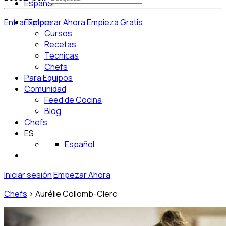
Español
Entrar
Explora
Empezar Ahora
Empieza Gratis
Cursos
Recetas
Técnicas
Chefs
Para Equipos
Comunidad
Feed de Cocina
Blog
Chefs
ES
Español
Iniciar sesión
Empezar Ahora
Chefs
>
Aurélie Collomb-Clerc