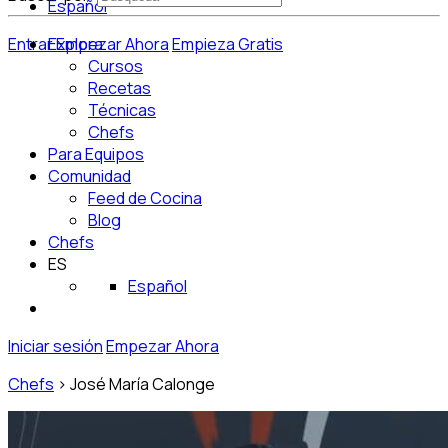
Español
Entrar
Explora
Empezar Ahora
Empieza Gratis
Cursos
Recetas
Técnicas
Chefs
Para Equipos
Comunidad
Feed de Cocina
Blog
Chefs
ES
Español
Iniciar sesión
Empezar Ahora
Chefs
>
José María Calonge