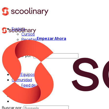
Explora
Cursos
Empezar Ahora
Recetas
Técnicas
Chefs
Buscar por:
Para Equipos
Comunidad
Feed de Cocina
Blog
Chefs
Buscar por: