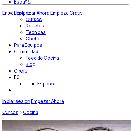
Español
Entrar
Explora
Empezar Ahora
Empieza Gratis
Cursos
Recetas
Técnicas
Chefs
Para Equipos
Comunidad
Feed de Cocina
Blog
Chefs
ES
Español
Iniciar sesión
Empezar Ahora
Cursos
>
Cocina