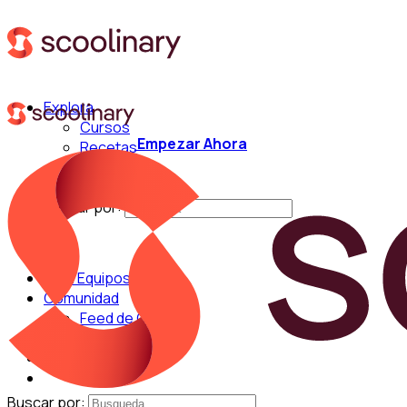
Explora
Cursos
Empezar Ahora
Recetas
Técnicas
Chefs
Buscar por:
Para Equipos
Comunidad
Feed de Cocina
Blog
Chefs
Buscar por: