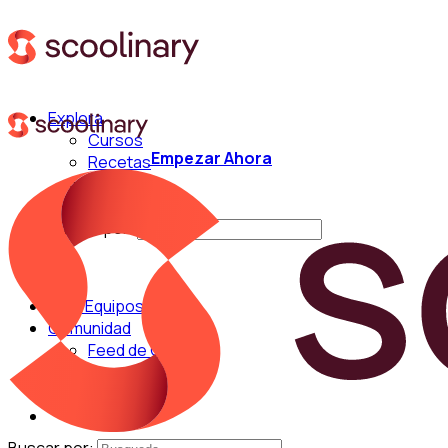
Explora
Cursos
Empezar Ahora
Recetas
Técnicas
Chefs
Buscar por:
Para Equipos
Comunidad
Feed de Cocina
Blog
Chefs