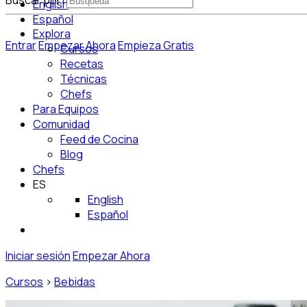
Buscar por:
English
Español
Explora
Entrar
Empezar Ahora
Empieza Gratis
Cursos
Recetas
Técnicas
Chefs
Para Equipos
Comunidad
Feed de Cocina
Blog
Chefs
ES
English
Español
Iniciar sesión
Empezar Ahora
Cursos
>
Bebidas