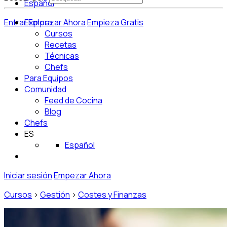
Español
Entrar
Explora
Empezar Ahora
Empieza Gratis
Cursos
Recetas
Técnicas
Chefs
Para Equipos
Comunidad
Feed de Cocina
Blog
Chefs
ES
Español
Iniciar sesión
Empezar Ahora
Cursos
>
Gestión
>
Costes y Finanzas