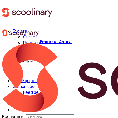
Explora
Cursos
Empezar Ahora
Recetas
Técnicas
Chefs
Buscar por:
Para Equipos
Comunidad
Feed de Cocina
Blog
Chefs
Buscar por: