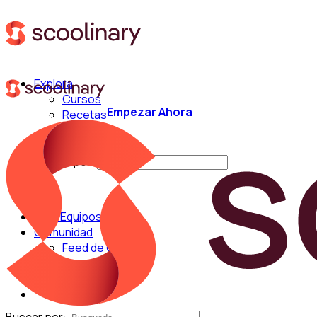
Explora
Cursos
Empezar Ahora
Recetas
Técnicas
Chefs
Buscar por:
Para Equipos
Comunidad
Feed de Cocina
Blog
Chefs