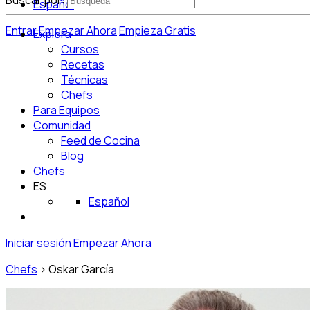
Buscar por:
Español
Entrar
Empezar Ahora
Empieza Gratis
Explora
Cursos
Recetas
Técnicas
Chefs
Para Equipos
Comunidad
Feed de Cocina
Blog
Chefs
ES
Español
Iniciar sesión
Empezar Ahora
Chefs
>
Oskar García