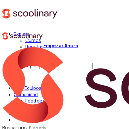
Explora
Cursos
Empezar Ahora
Recetas
Técnicas
Chefs
Buscar por:
Para Equipos
Comunidad
Feed de Cocina
Blog
Chefs
Buscar por: