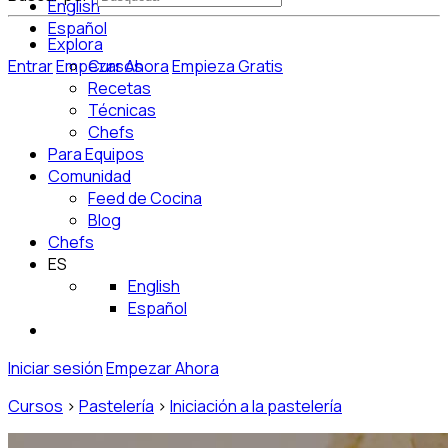
English
Español
Explora
Entrar
Empezar Ahora
Cursos
Empieza Gratis
Recetas
Técnicas
Chefs
Para Equipos
Comunidad
Feed de Cocina
Blog
Chefs
ES
English
Español
Iniciar sesión
Empezar Ahora
Cursos
>
Pastelería
>
Iniciación a la pastelería