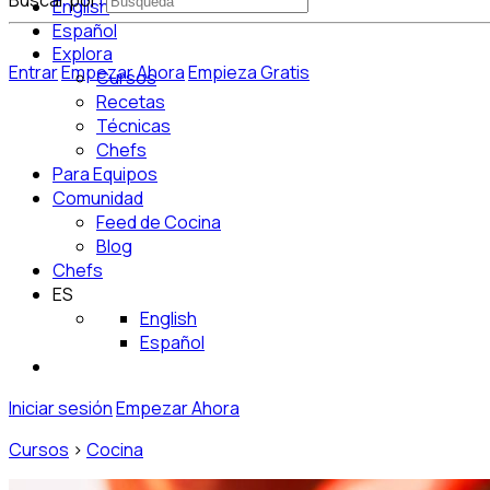
Buscar por:
English
Español
Explora
Entrar
Empezar Ahora
Empieza Gratis
Cursos
Recetas
Técnicas
Chefs
Para Equipos
Comunidad
Feed de Cocina
Blog
Chefs
ES
English
Español
Iniciar sesión
Empezar Ahora
Cursos
>
Cocina