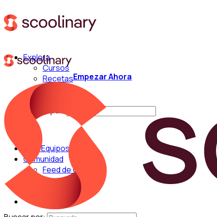
Explora
Cursos
Empezar Ahora
Recetas
Técnicas
Chefs
Buscar por:
Para Equipos
Comunidad
Feed de Cocina
Blog
Chefs