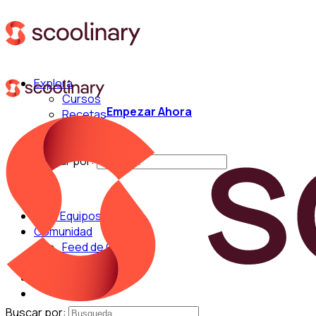
Explora
Cursos
Empezar Ahora
Recetas
Técnicas
Chefs
Buscar por:
Para Equipos
Comunidad
Feed de Cocina
Blog
Chefs
Buscar por: