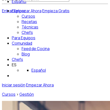
Español
Entrar
Explora
Empezar Ahora
Empieza Gratis
Cursos
Recetas
Técnicas
Chefs
Para Equipos
Comunidad
Feed de Cocina
Blog
Chefs
ES
Español
Iniciar sesión
Empezar Ahora
Cursos
>
Gestión