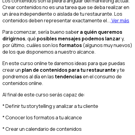
Los contenidos son la piedra angular del marketing actual.
Crear contenidos no es una tarea que se deba realizar en
un área independiente o aislada de tu restaurante. Los
contenidos deben representar exactamente el...
Ver más
Para comenzar, sería bueno sabe
r a quién queremos
dirigirnos
, qué
posibles mensajes podemos lanzar
y,
por último, cuáles son los
formatos
(algunos muy nuevos)
de los que disponemos a nuestro alcance.
En este curso online te daremos ideas para que puedas
crear un
plan de contenidos para tu restaurante
y te
pondremos al día en las
tendencias
en el consumo de
contenidos online.
Al final de este curso serás capaz de:
* Definir tu storytelling y analizar a tu cliente
* Conocer los formatos a tu alcance
* Crear un calendario de contenidos