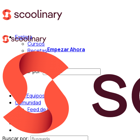
Explora
Cursos
Empezar Ahora
Recetas
Técnicas
Chefs
Buscar por:
Para Equipos
Comunidad
Feed de Cocina
Blog
Chefs
Buscar por: