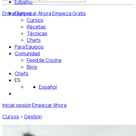
Español
Entrar
Explora
Empezar Ahora
Empieza Gratis
Cursos
Recetas
Técnicas
Chefs
Para Equipos
Comunidad
Feed de Cocina
Blog
Chefs
ES
Español
Iniciar sesión
Empezar Ahora
Cursos
>
Gestión