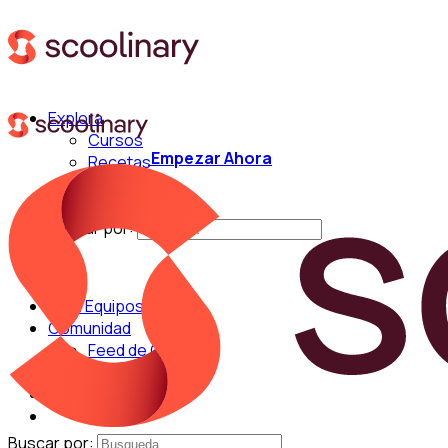
Explora
Cursos
Empezar Ahora
Recetas
Técnicas
Chefs
Buscar por:
Para Equipos
Comunidad
Feed de Cocina
Blog
Chefs
Buscar por: