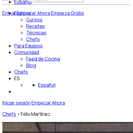
Español
Entrar
Explora
Empezar Ahora
Empieza Gratis
Cursos
Recetas
Técnicas
Chefs
Para Equipos
Comunidad
Feed de Cocina
Blog
Chefs
ES
Español
Iniciar sesión
Empezar Ahora
Chefs
>
Félix Martínez