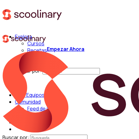
Explora
Cursos
Empezar Ahora
Recetas
Técnicas
Chefs
Buscar por:
Para Equipos
Comunidad
Feed de Cocina
Blog
Chefs
Buscar por: