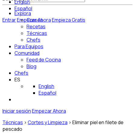
English
Español
Explora
Entrar
Empezar Ahora
Cursos
Empieza Gratis
Recetas
Técnicas
Chefs
Para Equipos
Comunidad
Feed de Cocina
Blog
Chefs
ES
English
Español
Iniciar sesión
Empezar Ahora
Técnicas
>
Cortes y Limpieza
>
Eliminar piel en filete de
pescado