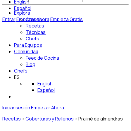
English
Español
Explora
Entrar
Empezar Ahora
Cursos
Empieza Gratis
Recetas
Técnicas
Chefs
Para Equipos
Comunidad
Feed de Cocina
Blog
Chefs
ES
English
Español
Iniciar sesión
Empezar Ahora
Recetas
>
Coberturas y Rellenos
>
Praliné de almendras