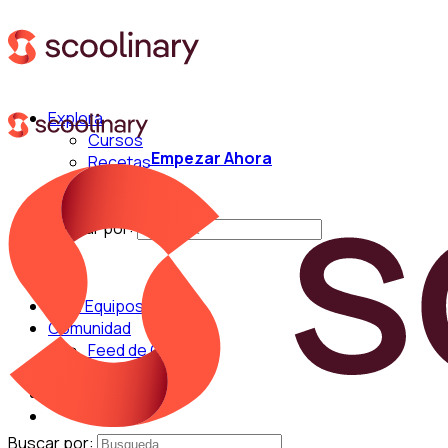
Explora
Cursos
Empezar Ahora
Recetas
Técnicas
Chefs
Buscar por:
Para Equipos
Comunidad
Feed de Cocina
Blog
Chefs
Buscar por: