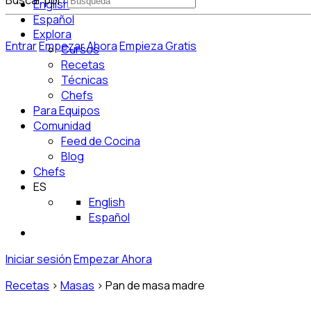
Buscar por:
English
Español
Explora
Entrar
Empezar Ahora
Empieza Gratis
Cursos
Recetas
Técnicas
Chefs
Para Equipos
Comunidad
Feed de Cocina
Blog
Chefs
ES
English
Español
Iniciar sesión
Empezar Ahora
Recetas
>
Masas
>
Pan de masa madre