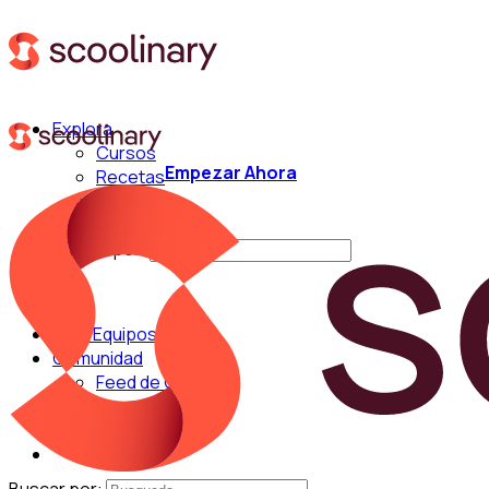
Explora
Cursos
Empezar Ahora
Recetas
Técnicas
Chefs
Buscar por:
Para Equipos
Comunidad
Feed de Cocina
Blog
Chefs