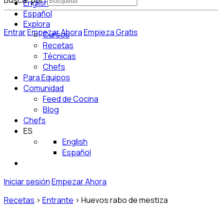
Buscar por:
English
Español
Explora
Entrar
Empezar Ahora
Empieza Gratis
Cursos
Recetas
Técnicas
Chefs
Para Equipos
Comunidad
Feed de Cocina
Blog
Chefs
ES
English
Español
Iniciar sesión
Empezar Ahora
Recetas
>
Entrante
>
Huevos rabo de mestiza