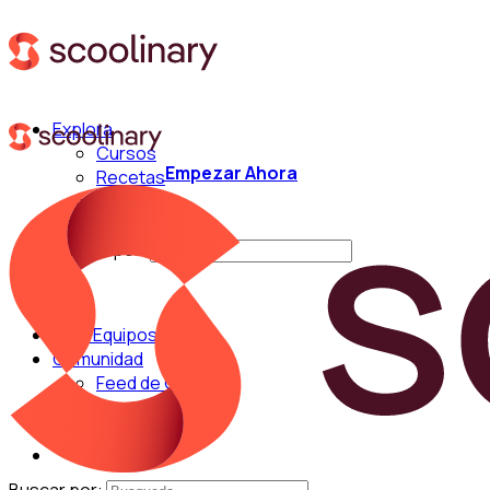
Explora
Cursos
Empezar Ahora
Recetas
Técnicas
Chefs
Buscar por:
Para Equipos
Comunidad
Feed de Cocina
Blog
Chefs