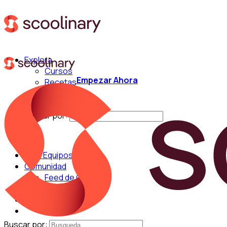
Explora
Cursos
Empezar Ahora
Recetas
Técnicas
Chefs
Buscar por:
Para Equipos
Comunidad
Feed de Cocina
Blog
Chefs
Buscar por: