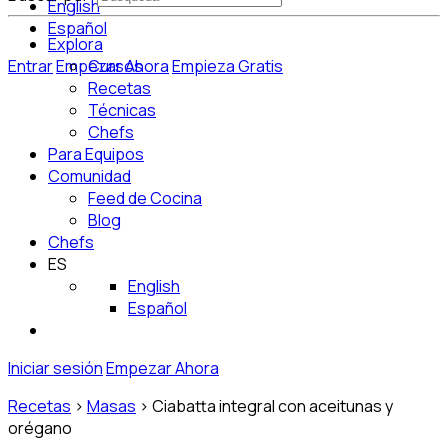
English
Español
Explora
Entrar
Empezar Ahora
Cursos
Empieza Gratis
Recetas
Técnicas
Chefs
Para Equipos
Comunidad
Feed de Cocina
Blog
Chefs
ES
English
Español
Iniciar sesión
Empezar Ahora
Recetas
>
Masas
>
Ciabatta integral con aceitunas y
orégano