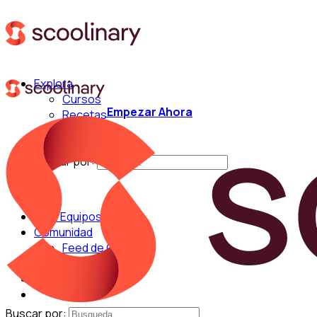
Explora
Cursos
Empezar Ahora
Recetas
Técnicas
Chefs
Buscar por:
Para Equipos
Comunidad
Feed de Cocina
Blog
Chefs
Buscar por: