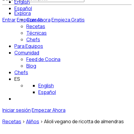
English
Español
Explora
Entrar
Empezar Ahora
Cursos
Empieza Gratis
Recetas
Técnicas
Chefs
Para Equipos
Comunidad
Feed de Cocina
Blog
Chefs
ES
English
Español
Iniciar sesión
Empezar Ahora
Recetas
>
Aliños
>
Alioli vegano de ricotta de almendras