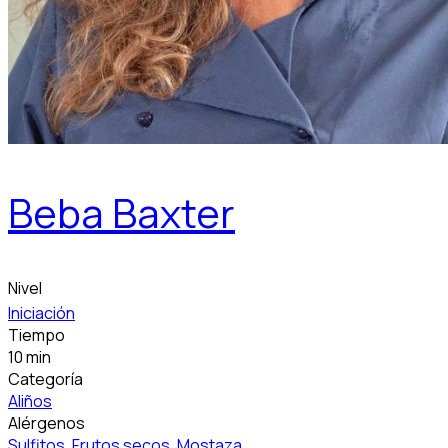
Beba Baxter
Nivel
Iniciación
Tiempo
10 min
Categoría
Aliños
Alérgenos
Sulfitos
,
Frutos secos
,
Mostaza