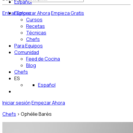
Español
Entrar
Explora
Empezar Ahora
Empieza Gratis
Cursos
Recetas
Técnicas
Chefs
Para Equipos
Comunidad
Feed de Cocina
Blog
Chefs
ES
Español
Iniciar sesión
Empezar Ahora
Chefs
>
Ophélie Barès