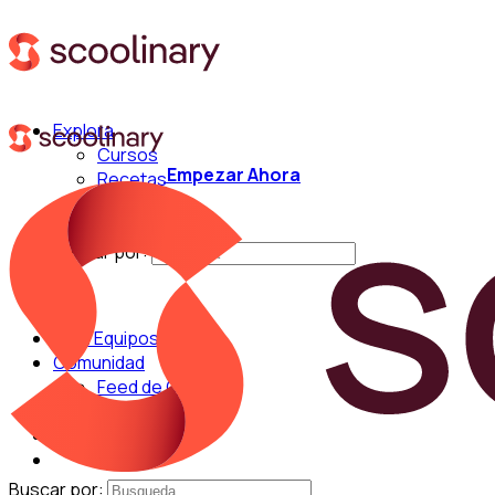
Explora
Cursos
Empezar Ahora
Recetas
Técnicas
Chefs
Buscar por:
Para Equipos
Comunidad
Feed de Cocina
Blog
Chefs
Buscar por: