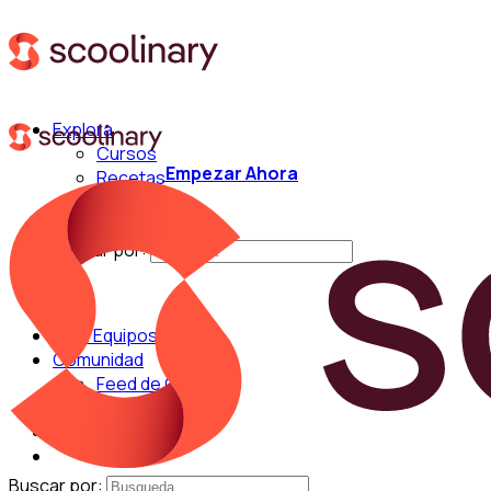
Explora
Cursos
Empezar Ahora
Recetas
Técnicas
Chefs
Buscar por:
Para Equipos
Comunidad
Feed de Cocina
Blog
Chefs
Buscar por: