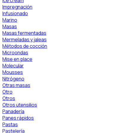
Ice cream
Impregnación
Infusionado
Marino
Masas
Masas fermentadas
Mermeladas y jaleas
Métodos de cocción
Microondas
Mise en place
Molecular
Mousses
Nitrógeno
Otras masas
Otro
Otros
Otros utensilios
Panadería
Panes rápidos
Pastas
Pastelería