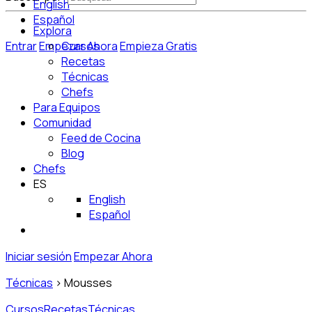
English
Español
Explora
Entrar
Empezar Ahora
Cursos
Empieza Gratis
Recetas
Técnicas
Chefs
Para Equipos
Comunidad
Feed de Cocina
Blog
Chefs
ES
English
Español
Iniciar sesión
Empezar Ahora
Técnicas
>
Mousses
Cursos
Recetas
Técnicas