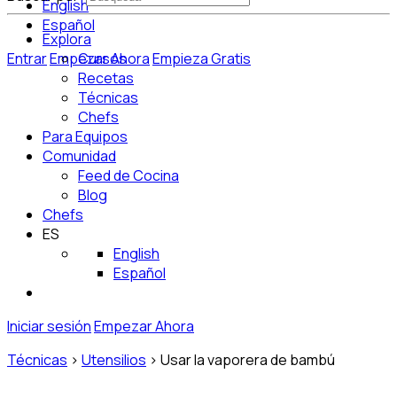
English
Español
Explora
Entrar
Empezar Ahora
Cursos
Empieza Gratis
Recetas
Técnicas
Chefs
Para Equipos
Comunidad
Feed de Cocina
Blog
Chefs
ES
English
Español
Iniciar sesión
Empezar Ahora
Técnicas
>
Utensilios
>
Usar la vaporera de bambú