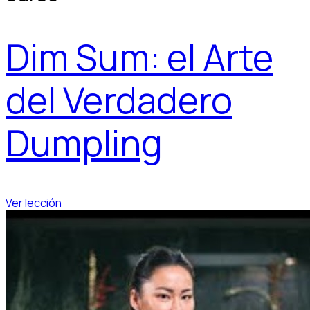
Dim Sum: el Arte
del Verdadero
Dumpling
Ver lección