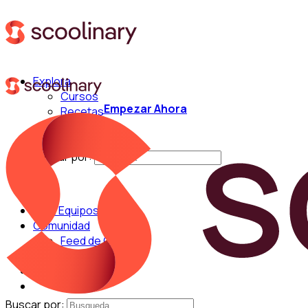
Explora
Cursos
Empezar Ahora
Recetas
Técnicas
Chefs
Buscar por:
Para Equipos
Comunidad
Feed de Cocina
Blog
Chefs
Buscar por: