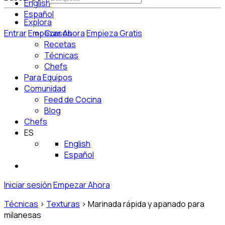
English
Español
Explora
Entrar
Empezar Ahora
Cursos
Empieza Gratis
Recetas
Técnicas
Chefs
Para Equipos
Comunidad
Feed de Cocina
Blog
Chefs
ES
English
Español
Iniciar sesión
Empezar Ahora
Técnicas
>
Texturas
>
Marinada rápida y apanado para
milanesas