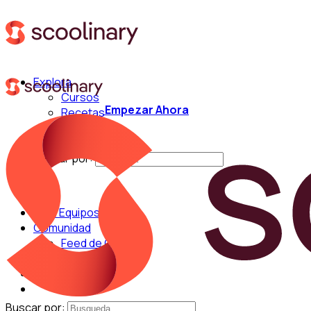
Explora
Cursos
Empezar Ahora
Recetas
Técnicas
Chefs
Buscar por:
Para Equipos
Comunidad
Feed de Cocina
Blog
Chefs
Buscar por: