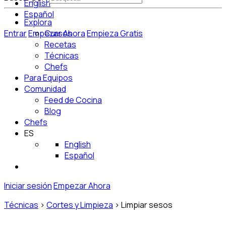
English
Español
Explora
Entrar
Empezar Ahora
Cursos
Empieza Gratis
Recetas
Técnicas
Chefs
Para Equipos
Comunidad
Feed de Cocina
Blog
Chefs
ES
English
Español
Iniciar sesión
Empezar Ahora
Técnicas
>
Cortes y Limpieza
>
Limpiar sesos