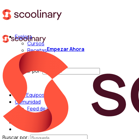
Explora
Cursos
Empezar Ahora
Recetas
Técnicas
Chefs
Buscar por:
Para Equipos
Comunidad
Feed de Cocina
Blog
Chefs
Buscar por: