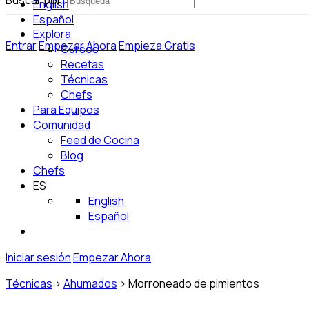
Buscar por:
English
Español
Explora
Entrar
Empezar Ahora
Empieza Gratis
Cursos
Recetas
Técnicas
Chefs
Para Equipos
Comunidad
Feed de Cocina
Blog
Chefs
ES
English
Español
Iniciar sesión
Empezar Ahora
Técnicas
>
Ahumados
>
Morroneado de pimientos