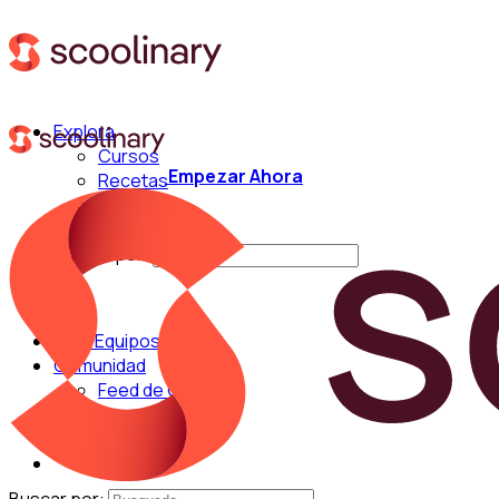
Explora
Cursos
Empezar Ahora
Recetas
Técnicas
Chefs
Buscar por:
Para Equipos
Comunidad
Feed de Cocina
Blog
Chefs