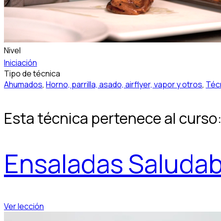
Nivel
Iniciación
Tipo de técnica
Ahumados
,
Horno, parrilla, asado, airflyer, vapor y otros
,
Téc
Esta técnica pertenece al curso
Ensaladas Saludab
Ver lección