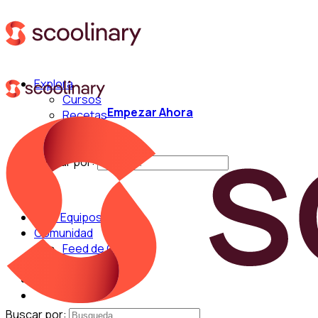
Explora
Cursos
Empezar Ahora
Recetas
Técnicas
Chefs
Buscar por:
Para Equipos
Comunidad
Feed de Cocina
Blog
Chefs
Buscar por: