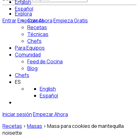
English
Español
Explora
Entrar
Empezar Ahora
Cursos
Empieza Gratis
Recetas
Técnicas
Chefs
Para Equipos
Comunidad
Feed de Cocina
Blog
Chefs
ES
English
Español
Iniciar sesión
Empezar Ahora
Recetas
>
Masas
>
Masa para cookies de mantequilla
noisette