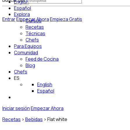
Buscar por:
English
Español
Explora
Entrar
Empezar Ahora
Empieza Gratis
Cursos
Recetas
Técnicas
Chefs
Para Equipos
Comunidad
Feed de Cocina
Blog
Chefs
ES
English
Español
Iniciar sesión
Empezar Ahora
Recetas
>
Bebidas
>
Flat white