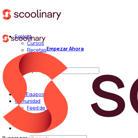
Explora
Cursos
Empezar Ahora
Recetas
Técnicas
Chefs
Buscar por:
Para Equipos
Comunidad
Feed de Cocina
Blog
Chefs