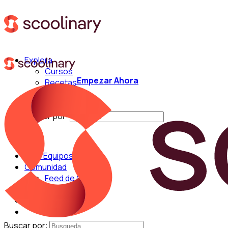
Explora
Cursos
Empezar Ahora
Recetas
Técnicas
Chefs
Buscar por:
Para Equipos
Comunidad
Feed de Cocina
Blog
Chefs
Buscar por: