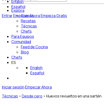
English
Español
Explora
Entrar
Empezar Ahora
Cursos
Empieza Gratis
Recetas
Técnicas
Chefs
Para Equipos
Comunidad
Feed de Cocina
Blog
Chefs
ES
English
Español
Iniciar sesión
Empezar Ahora
Técnicas
>
Desde cero
>
Huevos revueltos en una sartén