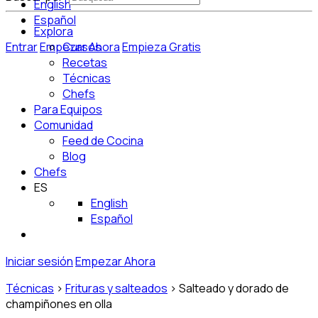
English
Español
Explora
Entrar
Empezar Ahora
Cursos
Empieza Gratis
Recetas
Técnicas
Chefs
Para Equipos
Comunidad
Feed de Cocina
Blog
Chefs
ES
English
Español
Iniciar sesión
Empezar Ahora
Técnicas
>
Frituras y salteados
>
Salteado y dorado de
champiñones en olla