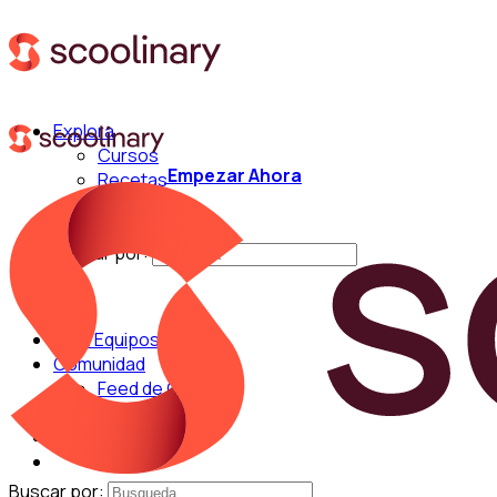
Explora
Cursos
Empezar Ahora
Recetas
Técnicas
Chefs
Buscar por:
Para Equipos
Comunidad
Feed de Cocina
Blog
Chefs
Buscar por: