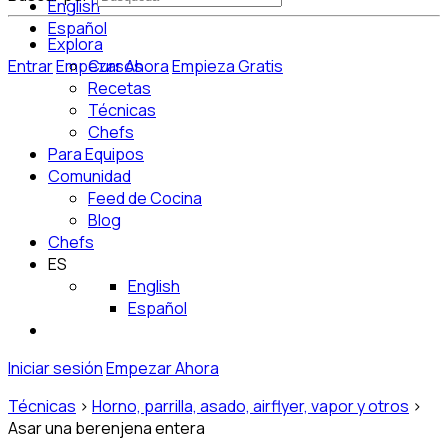
English
Español
Explora
Entrar
Empezar Ahora
Cursos
Empieza Gratis
Recetas
Técnicas
Chefs
Para Equipos
Comunidad
Feed de Cocina
Blog
Chefs
ES
English
Español
Iniciar sesión
Empezar Ahora
Técnicas
>
Horno, parrilla, asado, airflyer, vapor y otros
>
Asar una berenjena entera