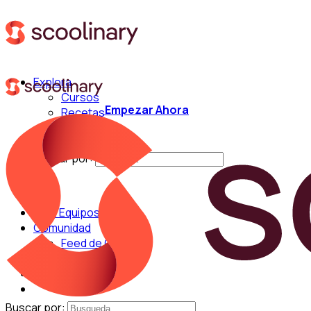
Explora
Cursos
Empezar Ahora
Recetas
Técnicas
Chefs
Buscar por:
Para Equipos
Comunidad
Feed de Cocina
Blog
Chefs
Buscar por: