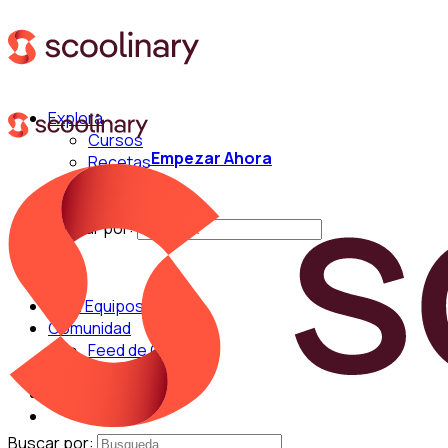
Explora
Cursos
Empezar Ahora
Recetas
Técnicas
Chefs
Buscar por:
Para Equipos
Comunidad
Feed de Cocina
Blog
Chefs
Buscar por: