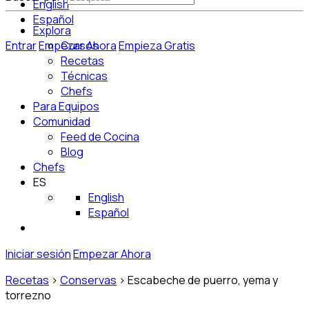
English
Español
Explora
Entrar
Empezar Ahora
Cursos
Empieza Gratis
Recetas
Técnicas
Chefs
Para Equipos
Comunidad
Feed de Cocina
Blog
Chefs
ES
English
Español
Iniciar sesión
Empezar Ahora
Recetas
>
Conservas
>
Escabeche de puerro, yema y
torrezno