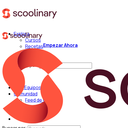
Explora
Cursos
Empezar Ahora
Recetas
Técnicas
Chefs
Buscar por:
Para Equipos
Comunidad
Feed de Cocina
Blog
Chefs