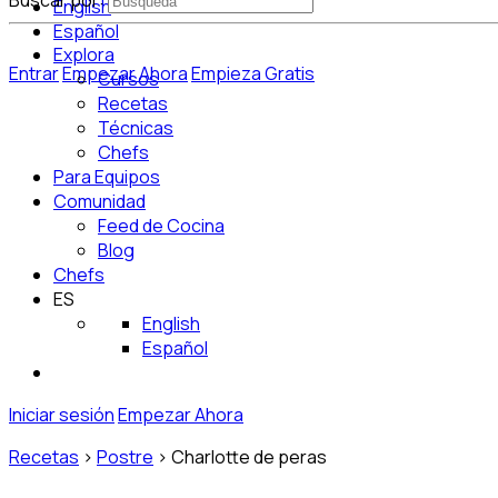
Buscar por:
English
Español
Explora
Entrar
Empezar Ahora
Empieza Gratis
Cursos
Recetas
Técnicas
Chefs
Para Equipos
Comunidad
Feed de Cocina
Blog
Chefs
ES
English
Español
Iniciar sesión
Empezar Ahora
Recetas
>
Postre
>
Charlotte de peras