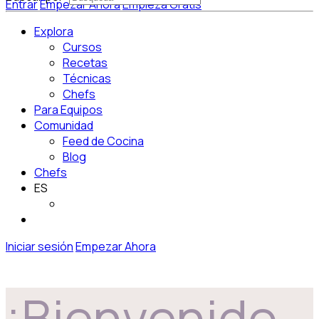
Entrar
Empezar Ahora
Empieza Gratis
Explora
Cursos
Recetas
Técnicas
Chefs
Para Equipos
Comunidad
Feed de Cocina
Blog
Chefs
ES
Iniciar sesión
Empezar Ahora
¡Bienvenido,