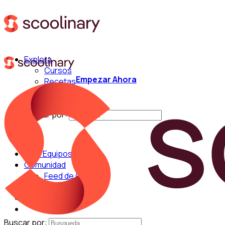
Explora
Cursos
Empezar Ahora
Recetas
Técnicas
Chefs
Buscar por:
Para Equipos
Comunidad
Feed de Cocina
Blog
Chefs
Buscar por: