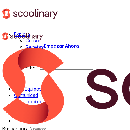
Explora
Cursos
Empezar Ahora
Recetas
Técnicas
Chefs
Buscar por:
Para Equipos
Comunidad
Feed de Cocina
Blog
Chefs
Buscar por: