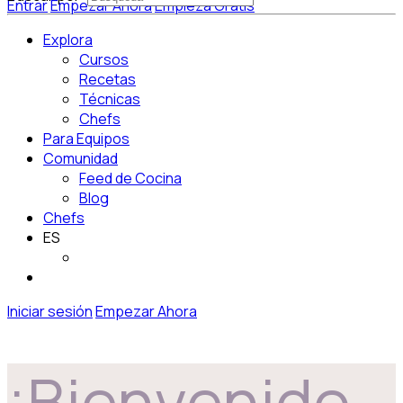
Entrar
Empezar Ahora
Empieza Gratis
Explora
Cursos
Recetas
Técnicas
Chefs
Para Equipos
Comunidad
Feed de Cocina
Blog
Chefs
ES
Iniciar sesión
Empezar Ahora
¡Bienvenido,