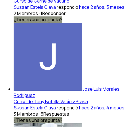
Curso de Carne de Vacuno
Sussan Estela Olaya
respondió
hace 2 años, 5 meses
2 Miembros
·
1Responder
¿Tienes una pregunta?
Jose Luis Morales
Rodríguez
Curso de Tony Botella Vacío y Brasa
Sussan Estela Olaya
respondió
hace 2 años, 4 meses
3 Miembros
·
5Respuestas
¿Tienes una pregunta?