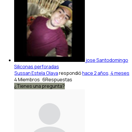
jose Santodomingo
Siliconas perforadas
Sussan Estela Olaya
respondió
hace 2 años, 4 meses
4 Miembros
·
6Respuestas
¿Tienes una pregunta?