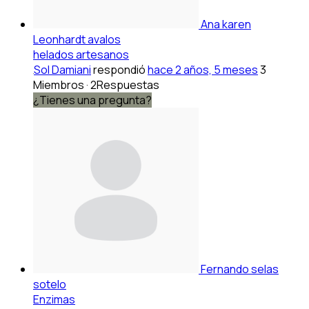
Ana karen
Leonhardt avalos
helados artesanos
Sol Damiani
respondió
hace 2 años, 5 meses
3
Miembros
·
2Respuestas
¿Tienes una pregunta?
Fernando selas
sotelo
Enzimas