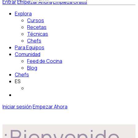
Entrar
Empezar Ahora
Empieza Gratis
Explora
Cursos
Recetas
Técnicas
Chefs
Para Equipos
Comunidad
Feed de Cocina
Blog
Chefs
ES
Iniciar sesión
Empezar Ahora
¡Bienvenido,