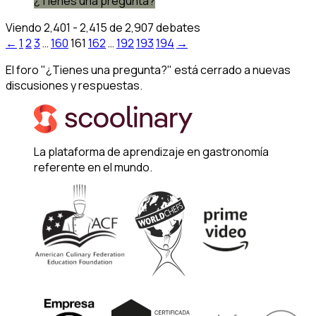
¿Tienes una pregunta?
Viendo 2,401 - 2,415 de 2,907 debates
←
1
2
3
…
160
161
162
…
192
193
194
→
El foro "¿Tienes una pregunta?" está cerrado a nuevas
discusiones y respuestas.
La plataforma de aprendizaje en gastronomía
referente en el mundo.