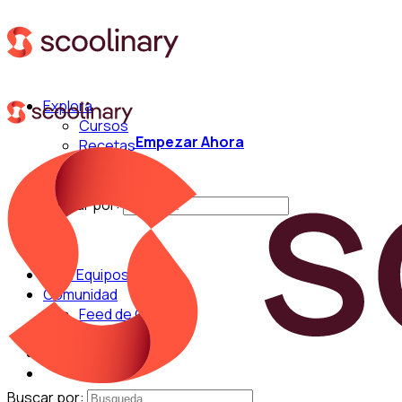
Explora
Cursos
Empezar Ahora
Recetas
Técnicas
Chefs
Buscar por:
Para Equipos
Comunidad
Feed de Cocina
Blog
Chefs
Buscar por: