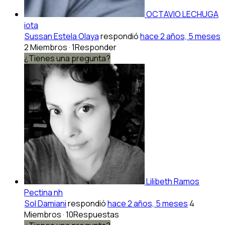
OCTAVIO LECHUGA
iota
Sussan Estela Olaya
respondió
hace 2 años, 5 meses
2 Miembros
·
1Responder
¿Tienes una pregunta?
Lilibeth Ramos
Pectina nh
Sol Damiani
respondió
hace 2 años, 5 meses
4
Miembros
·
10Respuestas