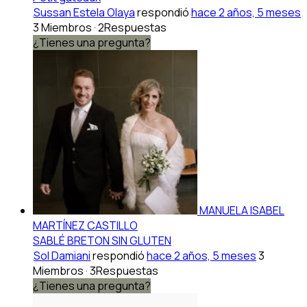
Sussan Estela Olaya
respondió
hace 2 años, 5 meses
3 Miembros
·
2Respuestas
¿Tienes una pregunta?
MANUELA ISABEL
MARTÍNEZ CASTILLO
SABLÉ BRETON SIN GLUTEN
Sol Damiani
respondió
hace 2 años, 5 meses
3
Miembros
·
3Respuestas
¿Tienes una pregunta?