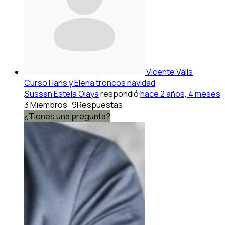
Vicente Valls
Curso Hans y Elena troncos navidad
Sussan Estela Olaya
respondió
hace 2 años, 4 meses
3 Miembros
·
9Respuestas
¿Tienes una pregunta?