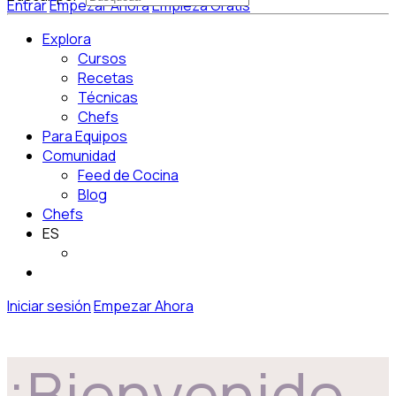
Entrar
Empezar Ahora
Empieza Gratis
Explora
Cursos
Recetas
Técnicas
Chefs
Para Equipos
Comunidad
Feed de Cocina
Blog
Chefs
ES
Iniciar sesión
Empezar Ahora
¡Bienvenido,