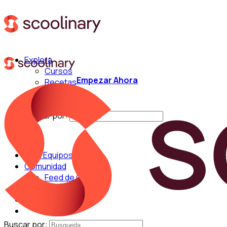
Explora
Cursos
Empezar Ahora
Recetas
Técnicas
Chefs
Buscar por:
Para Equipos
Comunidad
Feed de Cocina
Blog
Chefs
Buscar por: