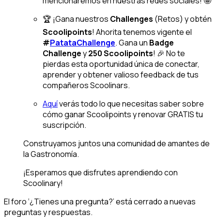
mencionaremos en nuestras redes sociales! 🤩
🏆 ¡Gana nuestros
Challenges
(Retos) y obtén
Scoolipoints
! Ahorita tenemos vigente el
#
PatataChallenge
. Gana un
Badge
Challenge
y
250 Scoolipoints
! 🎉 No te
pierdas esta oportunidad única de conectar,
aprender y obtener valioso feedback de tus
compañeros Scoolinars.
Aquí
verás todo lo que necesitas saber sobre
cómo ganar Scoolipoints y renovar GRATIS tu
suscripción.
Construyamos juntos una comunidad de amantes de
la Gastronomía.
¡Esperamos que disfrutes aprendiendo con
Scoolinary!
El foro ‘¿Tienes una pregunta?’ está cerrado a nuevas
preguntas y respuestas.